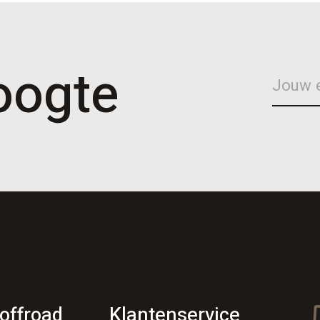
hoogte
offroad
Klantenservice