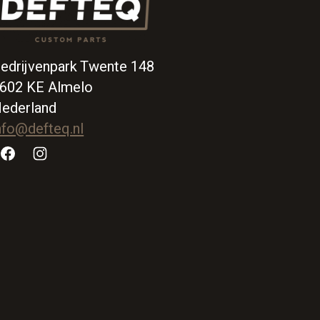
edrijvenpark Twente 148
602 KE Almelo
ederland
nfo@defteq.nl