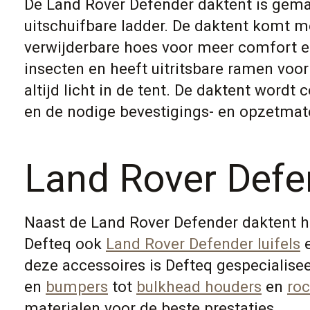
De Land Rover Defender daktent is gema
uitschuifbare ladder. De daktent komt
verwijderbare hoes voor meer comfort e
insecten en heeft uitritsbare ramen voor
altijd licht in de tent. De daktent wordt
en de nodige bevestigings- en opzetmate
Land Rover Defe
Naast de Land Rover Defender daktent he
Defteq ook
Land Rover Defender luifels
deze accessoires is Defteq gespecialise
en
bumpers
tot
bulkhead houders
en
roc
materialen voor de beste prestaties.