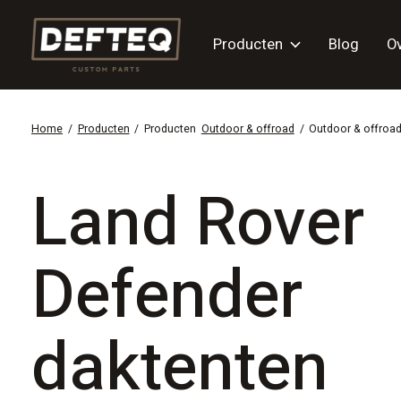
Producten
Blog
O
Home
/
Producten
/
Producten
Outdoor & offroad
/
Outdoor & offroa
Land Rover
Defender
daktenten