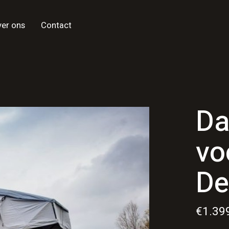
ver ons
Contact
Da
vo
De
€1.39