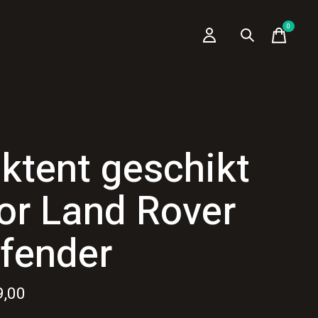
0
items
ktent geschikt
or Land Rover
fender
9,00