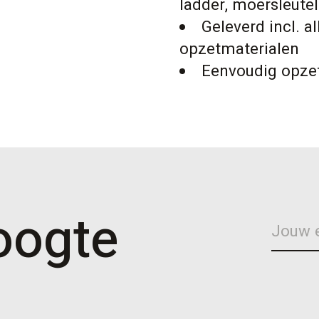
ladder, moersleutel
Geleverd incl. a
opzetmaterialen
Eenvoudig opze
hoogte