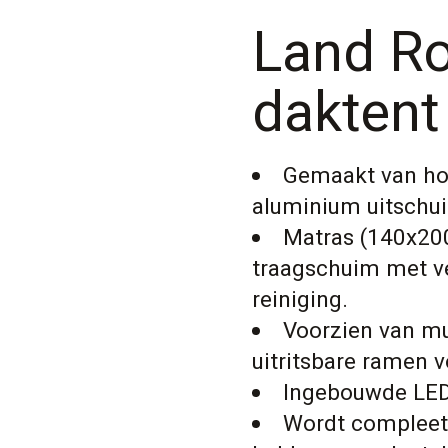
Land Ro
daktent
Gemaakt van hog
aluminium uitschui
Matras (140x20
traagschuim met v
reiniging.
Voorzien van mu
uitritsbare ramen v
Ingebouwde LED 
Wordt compleet 